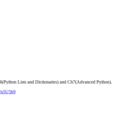
Ch6(Python Lists and Dictionaries) and Ch7(Advanced Python).
gl/u5U5h9