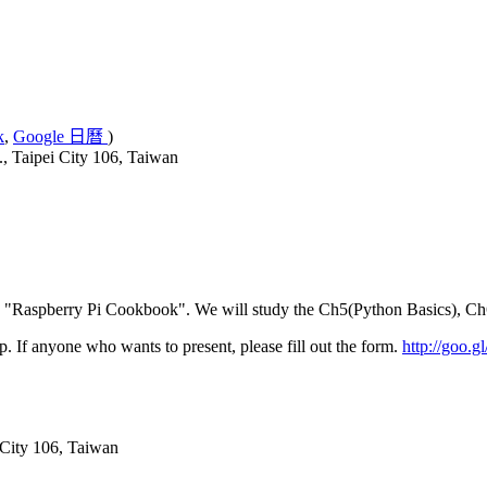
k
,
Google 日曆
)
, Taipei City 106, Taiwan
k is "Raspberry Pi Cookbook". We will study the Ch5(Python Basics), 
. If anyone who wants to present, please fill out the form.
http://goo.
 City 106, Taiwan