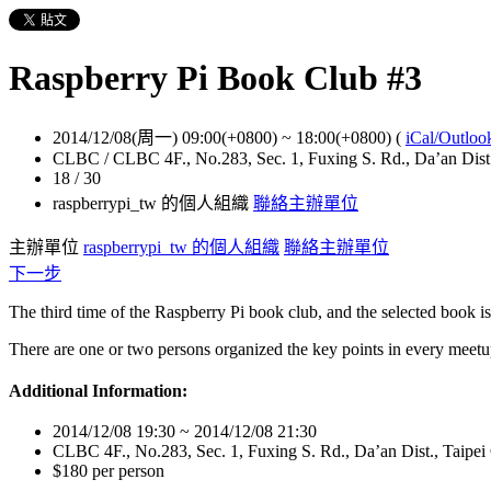
Raspberry Pi Book Club #3
2014/12/08(周一) 09:00(+0800)
~
18:00(+0800)
(
iCal/Outloo
CLBC / CLBC 4F., No.283, Sec. 1, Fuxing S. Rd., Da’an Dist.
18 / 30
raspberrypi_tw 的個人組織
聯絡主辦單位
主辦單位
raspberrypi_tw 的個人組織
聯絡主辦單位
下一步
The third time of the Raspberry Pi book club, and the selected boo
There are one or two persons organized the key points in every meetup
Additional Information:
2014/12/08 19:30 ~ 2014/12/08 21:30
CLBC 4F., No.283, Sec. 1, Fuxing S. Rd., Da’an Dist., Taipei
$180 per person