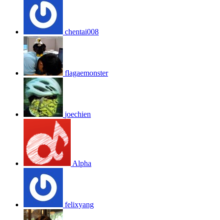
chentai008
flagaemonster
joechien
Alpha
felixyang