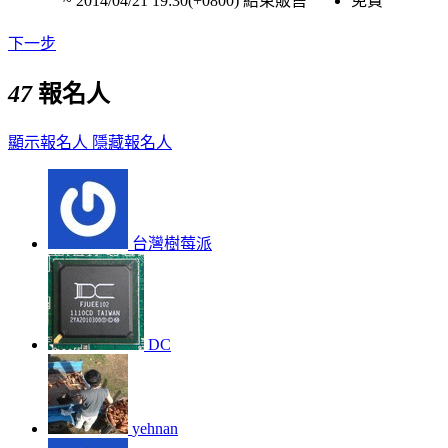
~
2014/04/21 19:30(+0800)
結束販售
免費
下一步
47
報名人
顯示報名人
隱藏報名人
台灣樹莓派
DC
yehnan