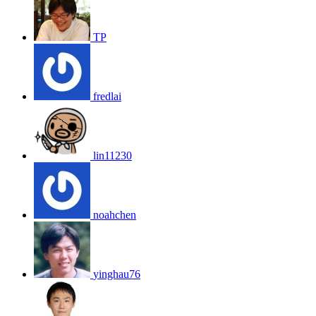
TP
fredlai
lin11230
noahchen
yinghau76