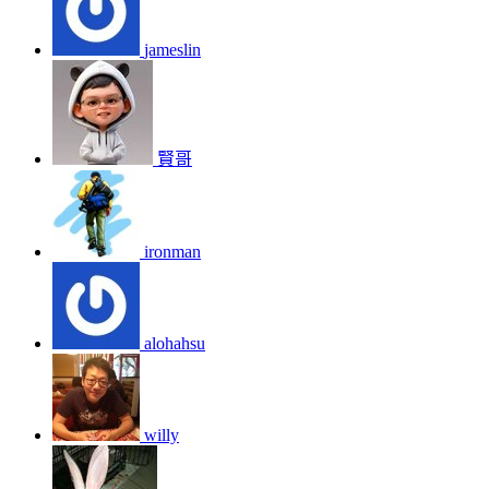
jameslin
賢哥
ironman
alohahsu
willy