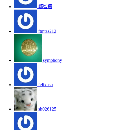
鄭智遠
ftmtas212
symphony
felixhsu
sh026125