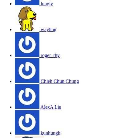
longly
wayling
roger_rhy
Chieh Chun Chung
AlexA Liu
kunhungh