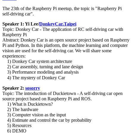
The 23th of the Raspberry Pi meetup, the topic is "Raspberry Pi
self-driving car".
Speaker 1: Yi Lee/
DonkeyCar.Taipei
Topic: Donkey Car - The application of RC self-driving car with
Raspberry Pi
Abstract: Donkey Car is an open source project based on Raspberry
Pi and Python. In this platform, the machine learning and computer
vision are used for the self-driving car. We will share some
experiences:
1) Donkey Car system architecture
2) Car assembly, turning and lane design
3) Performance modeling and analysis
4) The mystery of Donkey Car
Speaker 2:
sosorry
Topic: The introduction of Duckietown - A self-driving car open
source project based on Raspberry Pi and ROS.
1) What is Duckietown?
2) The hardware
3) Computer vision as the input
4) Estimate and control the car by probability
5) Resources
6) DEMO