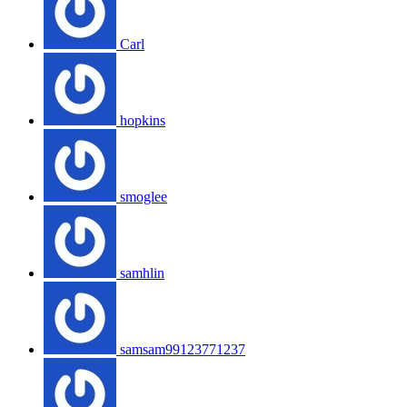
Carl
hopkins
smoglee
samhlin
samsam99123771237