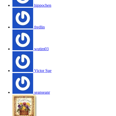
hippochen
fredlin
wutim03
Victor Sue
seanseanr