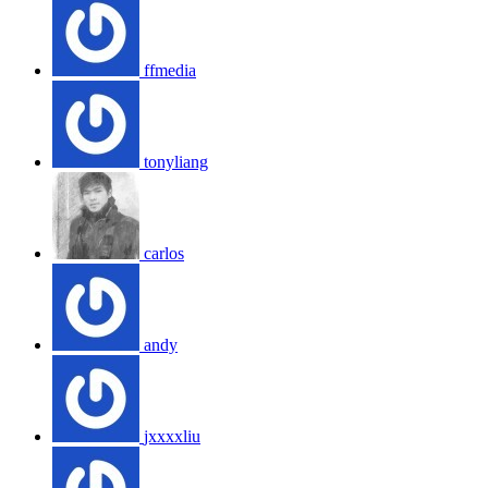
ffmedia
tonyliang
carlos
andy
jxxxxliu