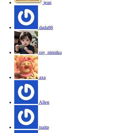
jean
dada88
ray_ninniku
axa
Allen
tsaitp