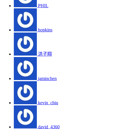
PHIL
hopkins
洪子翔
jaminchen
kevin_chiu
david_4360