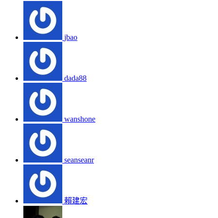
jbao
dada88
wanshone
seanseanr
賴建宏