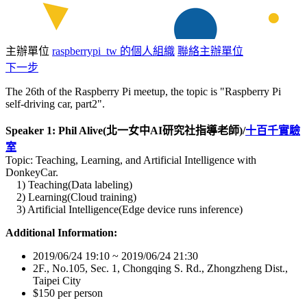
主辦單位
raspberrypi_tw 的個人組織
聯絡主辦單位
下一步
The 26th of the Raspberry Pi meetup, the topic is "Raspberry Pi
self-driving car, part2".
Speaker 1: Phil Alive(北一女中AI研究社指導老師)/
十百千實驗
室
Topic: Teaching, Learning, and Artificial Intelligence with
DonkeyCar.
1) Teaching(Data labeling)
2) Learning(Cloud training)
3) Artificial Intelligence(Edge device runs inference)
Additional Information:
2019/06/24 19:10 ~ 2019/06/24 21:30
2F., No.105, Sec. 1, Chongqing S. Rd., Zhongzheng Dist.,
Taipei City
$150 per person