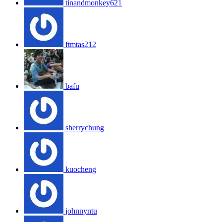
tinandmonkey621
ftmtas212
bafu
sherrychung
kuocheng
johnnyntu