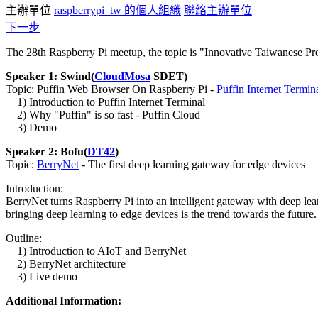
主辦單位
raspberrypi_tw 的個人組織
聯絡主辦單位
下一步
The 28th Raspberry Pi meetup, the topic is "Innovative Taiwanese Pr
Speaker 1: Swind(
CloudMosa
SDET)
Topic: Puffin Web Browser On Raspberry Pi -
Puffin Internet Termin
1) Introduction to Puffin Internet Terminal
2) Why "Puffin" is so fast - Puffin Cloud
3) Demo
Speaker 2: Bofu(
DT42
)
Topic:
BerryNet
- The first deep learning gateway for edge devices
Introduction:
BerryNet turns Raspberry Pi into an intelligent gateway with deep lear
bringing deep learning to edge devices is the trend towards the future. 
Outline:
1) Introduction to AIoT and BerryNet
2) BerryNet architecture
3) Live demo
Additional Information: