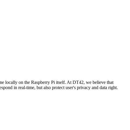
ne locally on the Raspberry Pi itself. At DT42, we believe that
spond in real-time, but also protect user's privacy and data right.