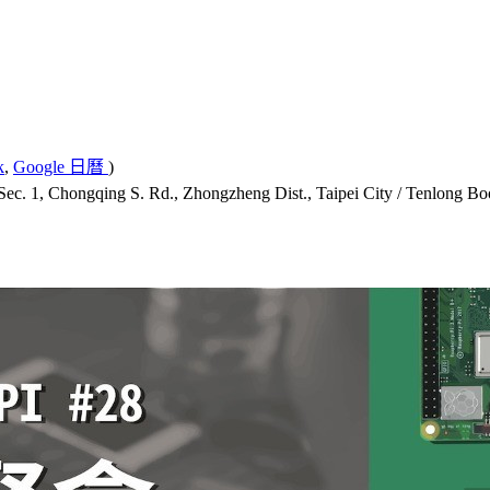
k
,
Google 日曆
)
 S. Rd., Zhongzheng Dist., Taipei City / Tenlong Bookstore) 