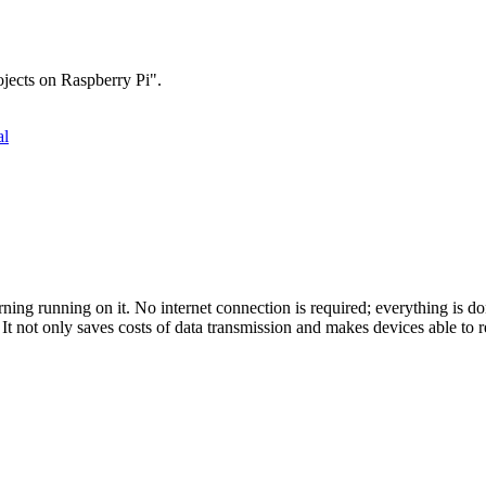
ojects on Raspberry Pi".
al
ning running on it. No internet connection is required; everything is do
It not only saves costs of data transmission and makes devices able to re