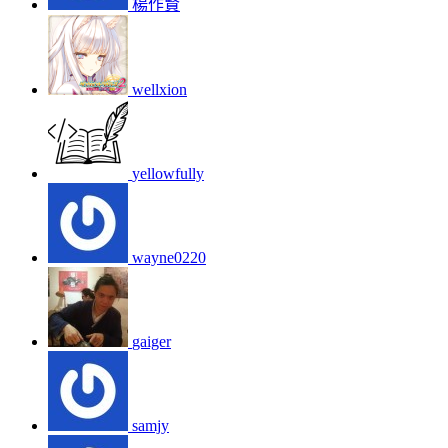
楊作賢
wellxion
yellowfully
wayne0220
gaiger
samjy