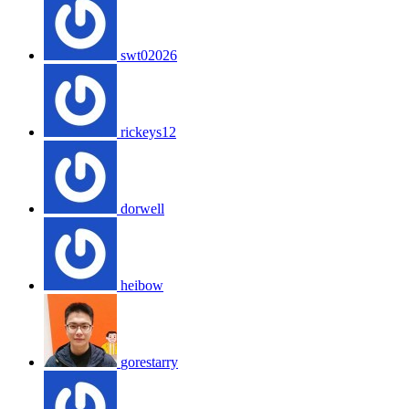
swt02026
rickeys12
dorwell
heibow
gorestarry