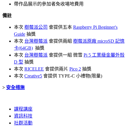
帶作品展示的參加者免收場地費用
備註
本次
樹莓派公司
會提供五本
Raspberry Pi Beginner's
Guide
抽獎
本次
台灣樹莓派
會提供兩組
樹莓派原廠 microSD 記憶
卡(64GB)
抽獎
本次
台灣樹莓派
會提供一組 微雪
Pi 5 工業級金屬外殼
D 型
抽獎
本次
RICELEE
會提供兩片
Pico 2
抽獎
本次
Creative5
會提供 TYPE-C 小禮物(限量)
>
安全措施
課程講座
資訊科技
社群活動