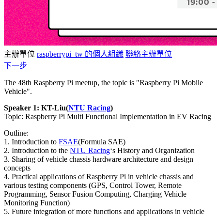
主辦單位
raspberrypi_tw 的個人組織
聯絡主辦單位
下一步
The 48th Raspberry Pi meetup, the topic is "Raspberry Pi Mobile
Vehicle".
Speaker 1: KT-Liu(
NTU Racing
)
Topic: Raspberry Pi Multi Functional Implementation in EV Racing
Outline:
1. Introduction to
FSAE
(Formula SAE)
2. Introduction to the
NTU Racing
‘s History and Organization
3. Sharing of vehicle chassis hardware architecture and design
concepts
4. Practical applications of Raspberry Pi in vehicle chassis and
various testing components (GPS, Control Tower, Remote
Programming, Sensor Fusion Computing, Charging Vehicle
Monitoring Function)
5. Future integration of more functions and applications in vehicle