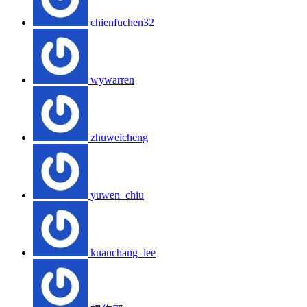
chienfuchen32
wywarren
zhuweicheng
yuwen_chiu
kuanchang_lee