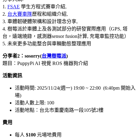
1.
FSAE
學生方程式賽車介紹,
2.
台大賽車隊
歷程和組織介紹,
3. 車體韌硬體架構和設計理念分享,
4. 樹莓派於車體上及各測試部分的研發實際應用（GPS, 塔
台，遠端燒錄，感測器sensor fusion計算, 充電車監控功能）
5. 未來更多功能整合與車輛動態整理應用
分享者2：sosorry(
台灣樹莓派
)
題目：PuppyPi AI 視覺 ROS 機器狗介紹
活動資訊
活動時間: 2025/11/24(週一) 19:00 ~ 22:00 (6:40pm 開始入
場)
活動人數上限: 100
活動地點：台北市重慶南路一段105號2樓
費用
每人
$100
元場地費用