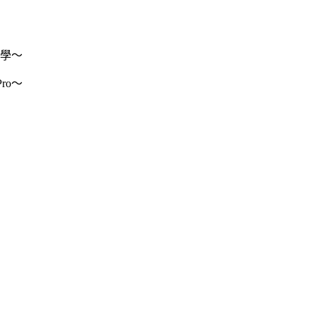
邊學～
ro～