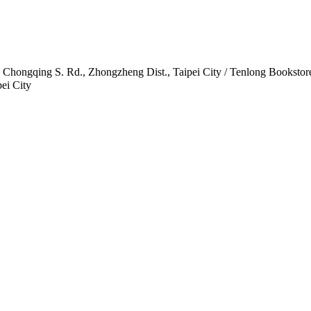
., Zhongzheng Dist., Taipei City / Tenlong Bookstore) / 2F.,
ei City