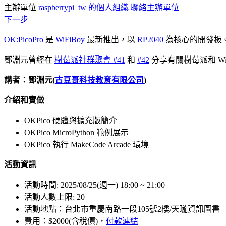
主辦單位
raspberrypi_tw 的個人組織
聯絡主辦單位
下一步
OK:PicoPro
是
WiFiBoy
最新推出，以
RP2040
為核心的開發板。
鄧淵元曾經在
樹莓派社群聚會 #41
和
#42
分享有關樹莓派和 Wi
講者：鄧淵元(
古豆哥科技教育有限公司
)
介紹和實做
OKPico 硬體與擴充版簡介
OKPico MicroPython 範例展示
OKPico 執行 MakeCode Arcade 環境
活動資訊
活動時間: 2025/08/25(週一) 18:00 ~ 21:00
活動人數上限: 20
活動地點：台北市重慶南路一段105號2樓/天瓏資訊圖書
費用：$2000(含稅價)，
付款連結