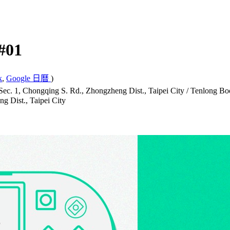
#01
k
,
Google 日曆
)
 S. Rd., Zhongzheng Dist., Taipei City / Tenlong Bookstore) 
g Dist., Taipei City