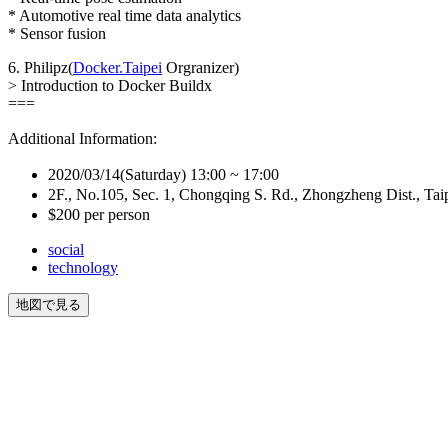
* Automotive real time data analytics
* Sensor fusion
6. Philipz(
Docker.Taipei
Orgranizer)
> Introduction to Docker Buildx
===
Additional Information:
2020/03/14(Saturday) 13:00 ~ 17:00
2F., No.105, Sec. 1, Chongqing S. Rd., Zhongzheng Dist., Tai
$200 per person
social
technology
地図で見る