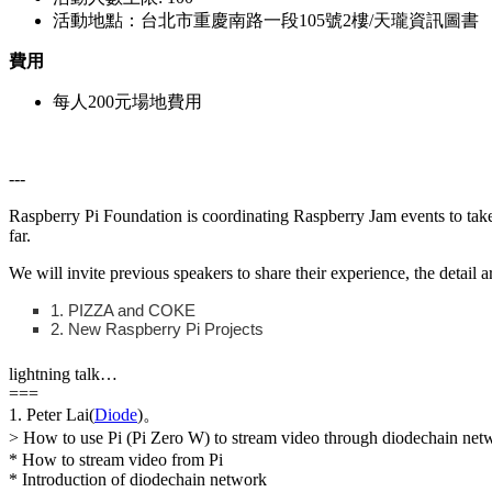
活動地點：台北市重慶南路一段105號2樓/天瓏資訊圖書
費用
每人200元場地費用
---
Raspberry Pi Foundation is coordinating Raspberry Jam events to take
far.
We will invite previous speakers to share their experience, the detail
1. PIZZA and COKE
2. New Raspberry Pi Projects
lightning talk…
===
1. Peter Lai(
Diode
)。
> How to use Pi (Pi Zero W) to stream video through diodechain n
* How to stream video from Pi
* Introduction of diodechain network