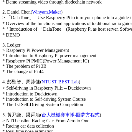
* Demo streaming video through diodechain network
2. Daniel Chen(
Winyam.Maker
)
> 「DalaTone」– Use Raspberry Pi to turn your phone into a guide /
* Overview of the functions and applications of traditional radio guid
*「Introduction of 「DalaTone」(Raspberry Pi as host server. Softw
* DEMO
3. Ledger
> Raspberry Pi Power Management
* Introduction to Raspberry Pi power management
* Raspberry Pi PMIC(Power Management IC)
* The problem of Pi 3B+
* The change of Pi 44
4. 彭聖智、周詠健(
NTUST BEST Lab
)
> Self-driving in Raspberry Pi上 – Duckietown
* Introduction to Duckietown
* Introduction to Self-driving System Course
* The 1st Self-Driving System Competition
5. 黃尹謙、梁舜勛(
台大機械賽車隊-圓夢方程式
)
> NTU epsilon Racing Car: From Zero to One
* Racing car data collection
* Real-time pose estimation