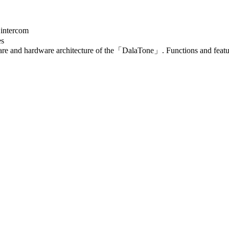
 intercom
es
are and hardware architecture of the「DalaTone」. Functions and fea