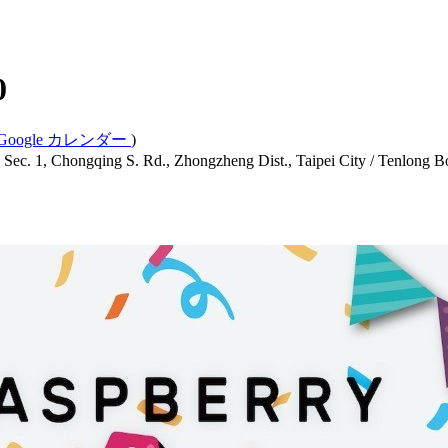
0
Google カレンダー
)
ng S. Rd., Zhongzheng Dist., Taipei City / Tenlong Bookstore