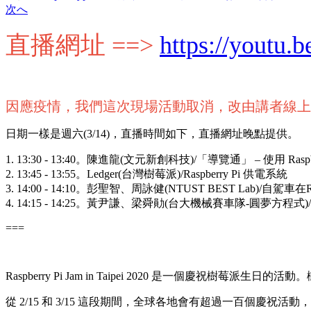
次へ
直播網址 ==>
https://youtu
因應疫情，我們這次現場活動取消，改由講者線上
日期一樣是週六(3/14)，直播時間如下，直播網址晚點提供。
1. 13:30 - 13:40。陳進龍(文元新創科技)/「導覽通」 – 使用 Ra
2. 13:45 - 13:55。Ledger(台灣樹莓派)/Raspberry Pi 供電系統
3. 14:00 - 14:10。彭聖智、周詠健(NTUST BEST Lab)/自駕車在Ras
4. 14:15 - 14:25。黃尹謙、梁舜勛(台大機械賽車隊-圓夢方程式)/
===
Raspberry Pi Jam in Taipei 2020 是一
從 2/15 和 3/15 這段期間，全球各地會有超過一百個慶