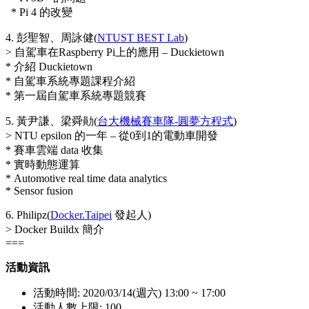
* Pi 4 的改變
4. 彭聖智、周詠健(
NTUST BEST Lab
)
> 自駕車在Raspberry Pi上的應用 – Duckietown
* 介紹 Duckietown
* 自駕車系統專題課程介紹
* 第一屆自駕車系統專題競賽
5. 黃尹謙、梁舜勛(
台大機械賽車隊-圓夢方程式
)
> NTU epsilon 的一年 – 從0到1的電動車開發
* 賽車雲端 data 收集
* 實時動態運算
* Automotive real time data analytics
* Sensor fusion
6. Philipz(
Docker.Taipei
發起人)
> Docker Buildx 簡介
===
活動資訊
活動時間: 2020/03/14(週六) 13:00 ~ 17:00
活動人數上限: 100