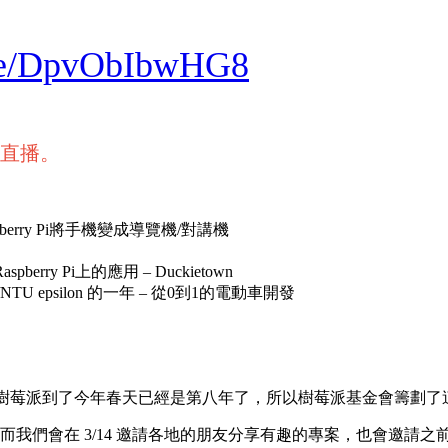
.be/DpvObIbwHG8
直播。
spberry Pi將手機變成導覽機/對講機
pberry Pi上的應用 – Duckietown
NTU epsilon 的一年 – 從0到1的電動車開發
個慶祝樹莓派生日的活動。樹莓派到了今年春天已經是第八年了，所以樹莓派基
祝活動，而我們會在 3/14 邀請各地的朋友分享有趣的專案，也會邀