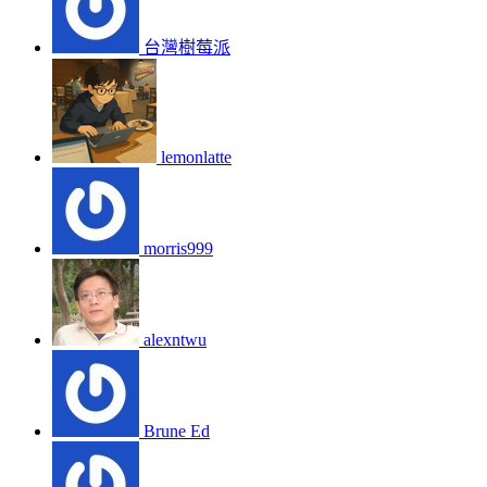
台灣樹莓派
lemonlatte
morris999
alexntwu
Brune Ed