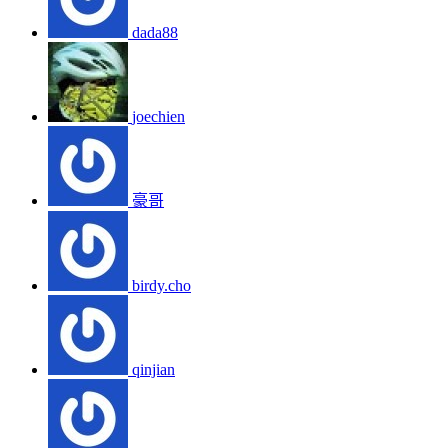
dada88
joechien
豪哥
birdy.cho
qinjian