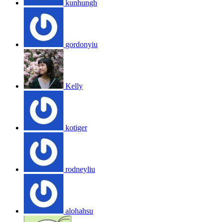
kunhungh
gordonyiu
Kelly
kotiger
rodneyliu
alohahsu