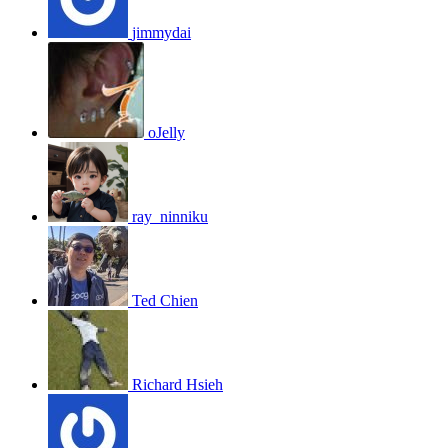
jimmydai
oJelly
ray_ninniku
Ted Chien
Richard Hsieh