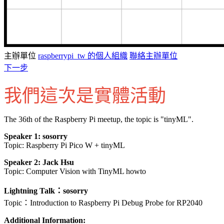
主辦單位
raspberrypi_tw 的個人組織
聯絡主辦單位
下一步
我們這次是實體活動
The 36th of the Raspberry Pi meetup, the topic is "tinyML".
Speaker 1: sosorry
Topic: Raspberry Pi Pico W + tinyML
Speaker 2: Jack Hsu
Topic: Computer Vision with TinyML howto
Lightning Talk：sosorry
Topic：Introduction to Raspberry Pi Debug Probe for RP2040
Additional Information: