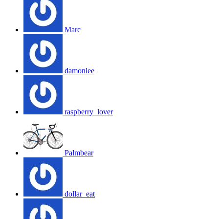
Marc
damonlee
raspberry_lover
Palmbear
dollar_eat