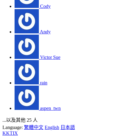
Cody
Andy
Victor Sue
rain
aspen_twn
...以及其他 25 人
Language:
繁體中文
English
日本語
KKTIX