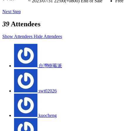
~
2023/07/31 22:00(+0800)
End of Sale
Free
Next Step
39
Attendees
Show Attendees
Hide Attendees
台灣樹莓派
swt02026
kuocheng