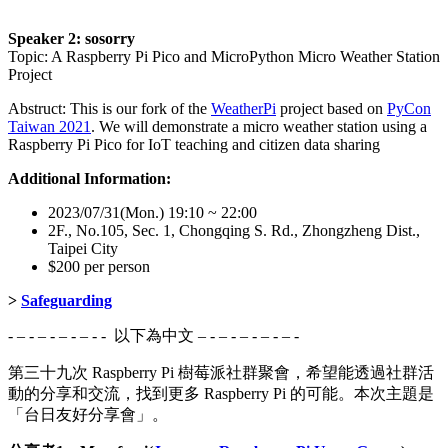
Speaker 2: sosorry
Topic: A Raspberry Pi Pico and MicroPython Micro Weather Station
Project
Abstruct: This is our fork of the
WeatherPi
project based on
PyCon
Taiwan 2021
. We will demonstrate a micro weather station using a
Raspberry Pi Pico for IoT teaching and citizen data sharing
Additional Information:
2023/07/31(Mon.) 19:10 ~ 22:00
2F., No.105, Sec. 1, Chongqing S. Rd., Zhongzheng Dist.,
Taipei City
$200 per person
>
Safeguarding
- – - – - – - – - - 以下為中文 – - – - – - – - – -
第三十九次 Raspberry Pi 樹莓派社群聚會，希望能透過社群活
動的分享和交流，找到更多 Raspberry Pi 的可能。本次主題是
「台日友好分享會」。