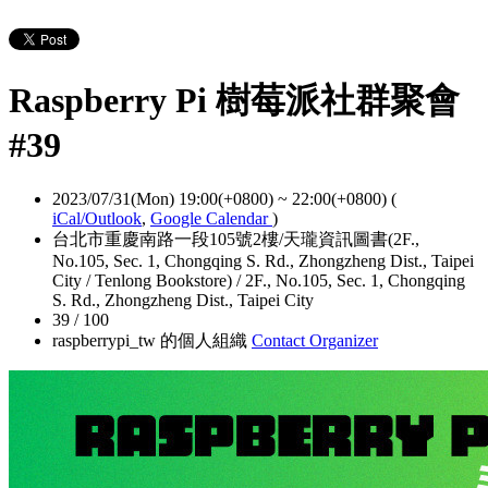
Raspberry Pi 樹莓派社群聚會
#39
2023/07/31(Mon) 19:00(+0800)
~
22:00(+0800)
(
iCal/Outlook
,
Google Calendar
)
台北市重慶南路一段105號2樓/天瓏資訊圖書(2F.,
No.105, Sec. 1, Chongqing S. Rd., Zhongzheng Dist., Taipei
City / Tenlong Bookstore) / 2F., No.105, Sec. 1, Chongqing
S. Rd., Zhongzheng Dist., Taipei City
39 / 100
raspberrypi_tw 的個人組織
Contact Organizer