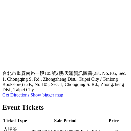
台北市重慶南路一段105號2樓/天瓏資訊圖書(2F., No.105, Sec.
1, Chongqing S. Rd., Zhongzheng Dist., Taipei City / Tenlong
Bookstore) / 2F., No.105, Sec. 1, Chongqing S. Rd., Zhongzheng
Dist., Taipei City
Get Directions
Show bigger map
Event Tickets
Ticket Type
Sale Period
Price
入場券