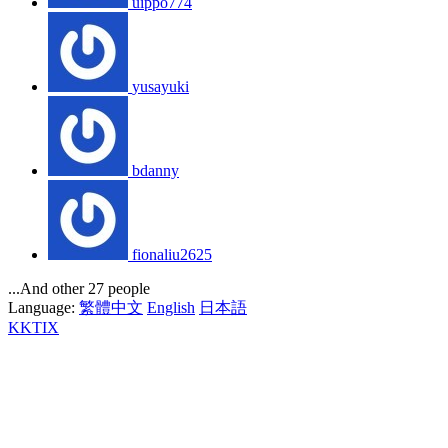
uippo774
yusayuki
bdanny
fionaliu2625
...And other 27 people
Language:
繁體中文
English
日本語
KKTIX