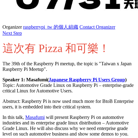
Organizer
raspberrypi_tw 的個人組織
Contact Organizer
Next Step
這次有 Pizza 和可樂！
The 39th of the Raspberry Pi meetup, the topic is "Taiwan x Japan
Raspberry Pi Meetup".
Speaker 1: Masafumi(
Japanese Raspberry Pi Users Group
)
Topic: Automotive Grade Linux on Raspberry Pi – enterprise-grade
critical Linux for Automotive Users.
Abstruct: Raspberry Pi is now used much more for BtoB Enterprise
users, it is embedded into their critical system.
In this talk,
Masafumi
will present Raspberry Pi on automotive
industries and its enterprise grade linux distribution – Automotive
Grade Linux. He will also discuss why we need enterprise grade
level on such automotive business and show some demos to you.