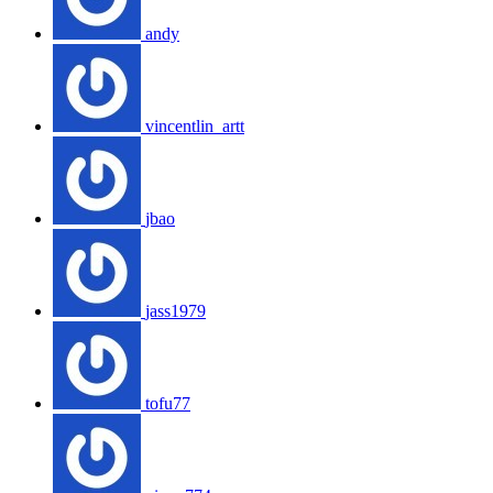
andy
vincentlin_artt
jbao
jass1979
tofu77