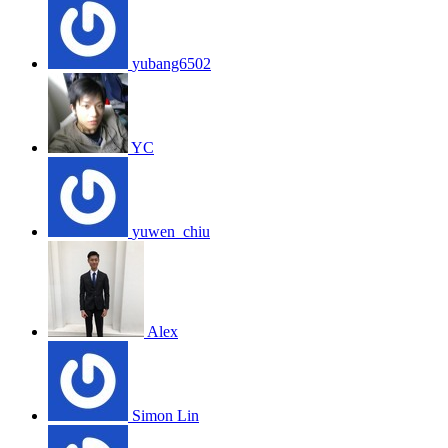
yubang6502
YC
yuwen_chiu
Alex
Simon Lin