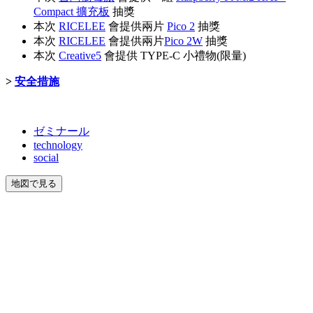
Compact 擴充板
抽獎
本次
RICELEE
會提供兩片
Pico 2
抽獎
本次
RICELEE
會提供兩片
Pico 2W
抽獎
本次
Creative5
會提供 TYPE-C 小禮物(限量)
>
安全措施
ゼミナール
technology
social
地図で見る