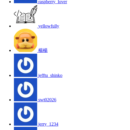
raspberry_lover
yellowfully
楊楊
jefftu_shinko
swt02026
jerry_1234