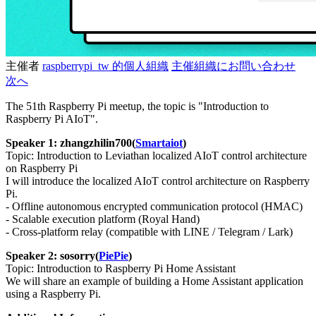
主催者
raspberrypi_tw 的個人組織
主催組織にお問い合わせ
次へ
The 51th Raspberry Pi meetup, the topic is "Introduction to
Raspberry Pi AIoT".
Speaker 1: zhangzhilin700(
Smartaiot
)
Topic: Introduction to Leviathan localized AIoT control architecture
on Raspberry Pi
I will introduce the localized AIoT control architecture on Raspberry
Pi.
- Offline autonomous encrypted communication protocol (HMAC)
- Scalable execution platform (Royal Hand)
- Cross-platform relay (compatible with LINE / Telegram / Lark)
Speaker 2: sosorry(
PiePie
)
Topic: Introduction to Raspberry Pi Home Assistant
We will share an example of building a Home Assistant application
using a Raspberry Pi.